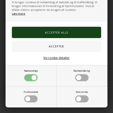
Vi bruger cookies til indsamling af statistik og til trafikmåling. Vi
Fyldt med perler og glimmer
bruger informationen til forbedring af hjemmesiden. Ved at
Kan klemmes, strækkes og formes
klikke videre, accepterer du brugen af cookies.
Velegnet til taktil stimulering og håndtræning
Læs mere
Materiale: TPR - termoplastisk gummi
Latexfri
Farver: assorterede efter lager
Varenr.:
1900000029
Alternative produkter
Vis cookie detaljer
Nødvendige
Markedsføring
Funktionelle
Statistiske