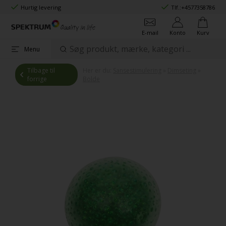
Hurtig levering
Tlf.:
+4577358786
E-mail
Konto
Kurv
Menu
Tilbage til
Her er du:
Sansestimulering
»
Dimseting
»
forrige
Bolde