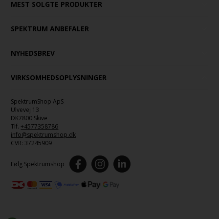
MEST SOLGTE PRODUKTER
SPEKTRUM ANBEFALER
NYHEDSBREV
VIRKSOMHEDSOPLYSNINGER
SpektrumShop ApS
Ulvevej 13
DK7800 Skive
Tlf.
+4577358786
info@spektrumshop.dk
CVR:
37245909
Følg Spektrumshop