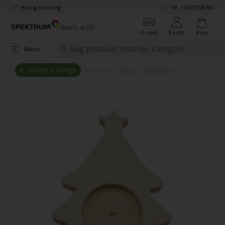
Hurtig levering
Tlf.:
+4577358786
E-mail
Konto
Kurv
Menu
Tilbage til forrige
Her er du:
Temaer
»
Kreativitet