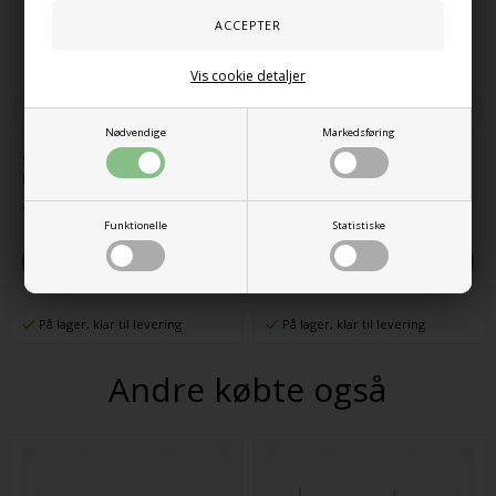
Vis cookie detaljer
Nødvendige
Markedsføring
Sansemåtte til SWNX fodgynge
Manimo anti-stress halvmåne
Mini
bold
151,00 DKK
95,00 DKK
Funktionelle
Statistiske
På lager, klar til levering
På lager, klar til levering
Andre købte også