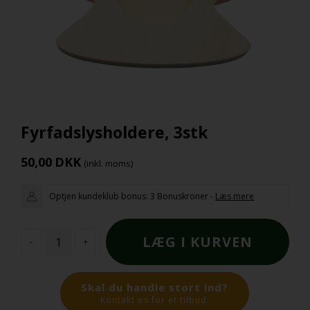
Fyrfadslysholdere, 3stk
50,00
DKK
(inkl. moms)
Optjen kundeklub bonus:
3 Bonuskroner
-
Læs mere
-
+
Skal du handle stort ind?
Kontakt os for et tilbud.