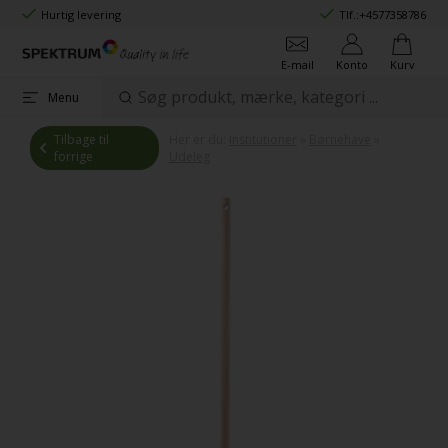
Hurtig levering
Tlf.:
+4577358786
E-mail
Konto
Kurv
Menu
Tilbage til
Her er du:
Institutioner
»
Børnehave
»
forrige
Udeleg