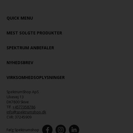
QUICK MENU
MEST SOLGTE PRODUKTER
SPEKTRUM ANBEFALER
NYHEDSBREV
VIRKSOMHEDSOPLYSNINGER
SpektrumShop ApS
Ulvevej 13
DK7800 Skive
Tlf.
+4577358786
info@spektrumshop.dk
CVR:
37245909
Følg Spektrumshop