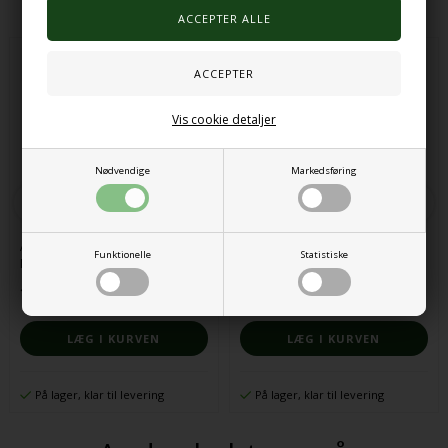
Vis cookie detaljer
Nødvendige
Markedsføring
ARK Chewnicorn Sensory Chew
ARK Saber Tooth Chew Necklace
Funktionelle
Statistiske
Necklace Lyserød
Sort
157,00 DKK
146,00 DKK
På lager, klar til levering
På lager, klar til levering