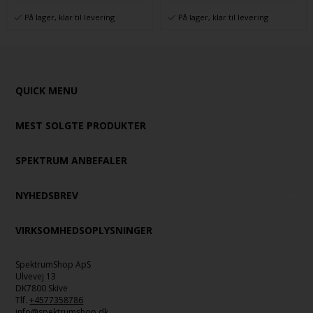
På lager, klar til levering
På lager, klar til levering
QUICK MENU
MEST SOLGTE PRODUKTER
SPEKTRUM ANBEFALER
NYHEDSBREV
VIRKSOMHEDSOPLYSNINGER
SpektrumShop ApS
Ulvevej 13
DK7800 Skive
Tlf.
+4577358786
info@spektrumshop.dk