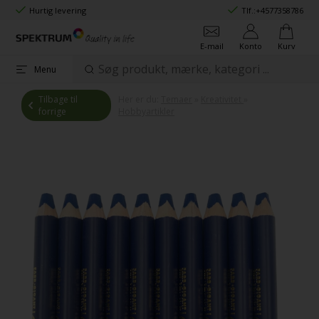
Hurtig levering
Tlf.:
+4577358786
E-mail
Konto
Kurv
Menu
Tilbage til
Her er du:
Temaer
»
Kreativitet
»
forrige
Hobbyartikler