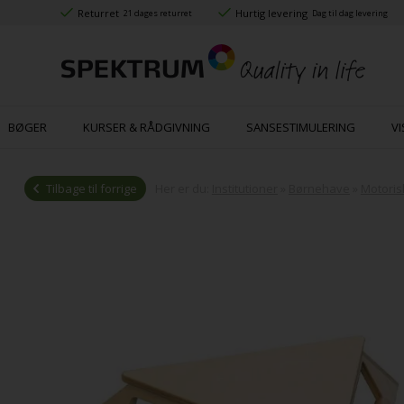
Returret
Hurtig levering
21 dages returret
Dag til dag levering
BØGER
KURSER & RÅDGIVNING
SANSESTIMULERING
VI
Tilbage til forrige
Her er du:
Institutioner
»
Børnehave
»
Motoris