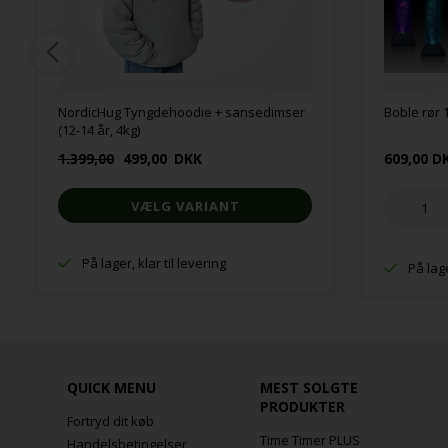
NordicHug Tyngdehoodie + sansedimser
Boble rør
(12-14 år, 4kg)
1.399,00
499,00
DKK
609,00 D
VÆLG VARIANT
På lager, klar til levering
På lage
QUICK MENU
MEST SOLGTE
PRODUKTER
Fortryd dit køb
Time Timer PLUS
Handelsbetingelser