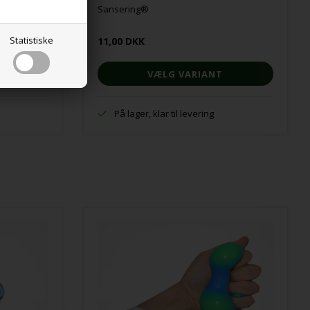
Sansering®
Statistiske
11,00 DKK
VÆLG VARIANT
På lager, klar til levering