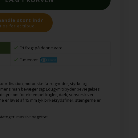
handle stort ind?
 os for et tilbud.
Fri fragt på denne vare
E-mærket
oordination, motoriske færdigheder, styrke og
vt mens man bevæger sig: Edugym tilbyder bevægelses
dstyr som for eksempel kugler, dæk, sensorskiver,
ene er lavet af 15 mm tyk birkekrydsfiner, stængerne er
, stænger: massivt bøgetræ