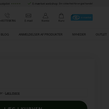
ustpilot
E-mærket webshop
★★★★★
Din sikkerhed for en god handel
+4577358786
E-mail
Konto
Kurv
BLOG
ANMELDELSER AF PRODUKTER
NYHEDER
OUTLET
er
-
Læs mere