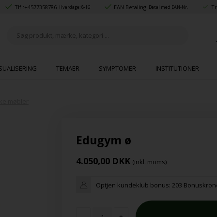
Tlf.:
+4577358786
EAN Betaling
Tr
Hverdage: 8-16
Betal med EAN-Nr.
SUALISERING
TEMAER
SYMPTOMER
INSTITUTIONER
ke møbler
Edugym ø
4.050,00
DKK
(inkl. moms)
Optjen kundeklub bonus:
203 Bonuskron
-
+