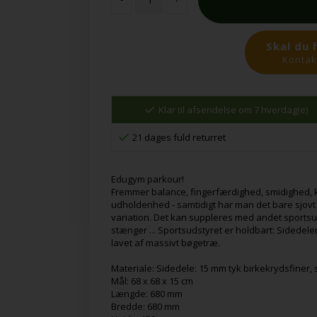
Skal du 
Kontakt
Klar til afsendelse om 7 hverdag(e)
21 dages fuld returret
Edugym parkour!
Fremmer balance, fingerfærdighed, smidighed, k
udholdenhed - samtidigt har man det bare sjo
variation. Det kan suppleres med andet sportsu
stænger ... Sportsudstyret er holdbart: Sidedel
lavet af massivt bøgetræ.
Materiale: Sidedele: 15 mm tyk birkekrydsfiner
Mål: 68 x 68 x 15 cm
Længde: 680 mm
Bredde: 680 mm