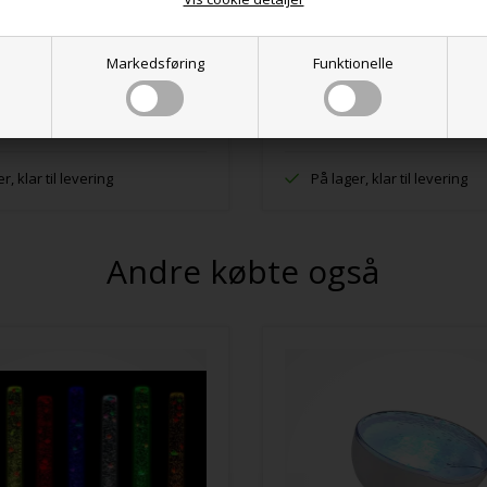
® Sølvfarvet
Sansering® Guldfarvet
Markedsføring
Funktionelle
K
11,00 DKK
VÆLG VARIANT
VÆLG VARIANT
r, klar til levering
På lager, klar til levering
Andre købte også