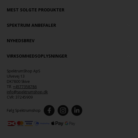
MEST SOLGTE PRODUKTER
SPEKTRUM ANBEFALER
NYHEDSBREV
VIRKSOMHEDSOPLYSNINGER
SpektrumShop ApS
Ulvevej 13
DK7800 Skive
Tlf.
+4577358786
info@spektrumshop.dk
CVR:
37245909
Følg Spektrumshop