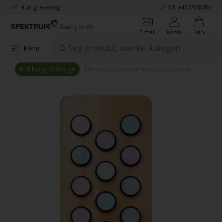
Hurtig levering
Tlf.:
+4577358786
E-mail
Konto
Kurv
Menu
Tilbage til forrige
Her er du:
Sansestimulering
»
Sanserum