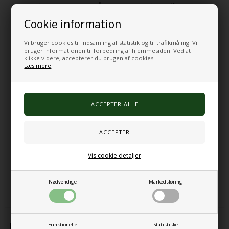
Lyspanelet monteres nemt på væggen og er velegnet til sanserum,
institutioner, skoler og andre miljøer, hvor der ønskes sanselige og
Cookie information
interaktive aktiviteter.
Produktdetaljer:
Vi bruger cookies til indsamling af statistik og til trafikmåling. Vi
Interaktivt lyspanel med drejeknapper
bruger informationen til forbedring af hjemmesiden. Ved at
20 farverige lys
klikke videre, accepterer du brugen af cookies.
Læs mere
Drejeknapperne kan roteres 360 grader
Skiftende farver ved drejning
Velegnet til sanserum og sansestimulerende aktiviteter
Monteres på væggen
Strømkabel medfølger
Mål: 80 x 30 cm
Vægt: ca. 5,1 kg
Materiale: akryl og træ
Varenr.:
1058
Vis cookie detaljer
Alternative produkter
Nødvendige
Markedsføring
Funktionelle
Statistiske