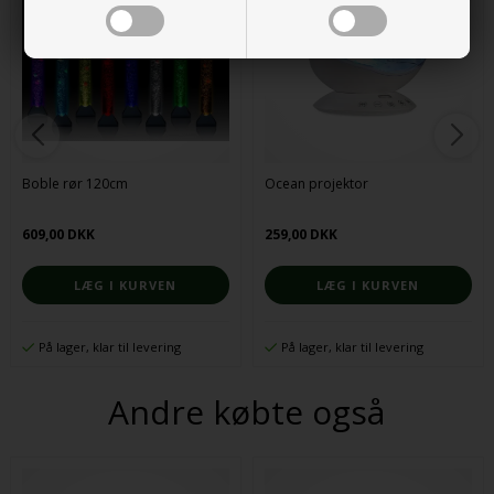
Boble rør 120cm
Ocean projektor
609,00 DKK
259,00 DKK
På lager, klar til levering
På lager, klar til levering
Andre købte også