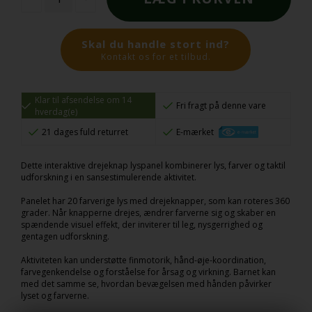
Skal du handle stort ind?
Kontakt os for et tilbud.
Klar til afsendelse om 14
Fri fragt på denne vare
hverdag(e)
21 dages fuld returret
E-mærket
Dette interaktive drejeknap lyspanel kombinerer lys, farver og taktil
udforskning i en sansestimulerende aktivitet.
Panelet har 20 farverige lys med drejeknapper, som kan roteres 360
grader. Når knapperne drejes, ændrer farverne sig og skaber en
spændende visuel effekt, der inviterer til leg, nysgerrighed og
gentagen udforskning.
Aktiviteten kan understøtte finmotorik, hånd-øje-koordination,
farvegenkendelse og forståelse for årsag og virkning. Barnet kan
med det samme se, hvordan bevægelsen med hånden påvirker
lyset og farverne.