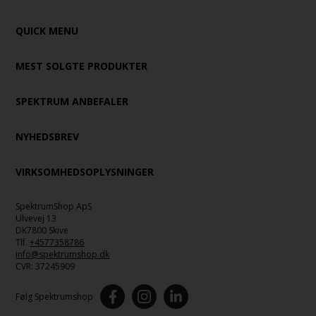
QUICK MENU
MEST SOLGTE PRODUKTER
SPEKTRUM ANBEFALER
NYHEDSBREV
VIRKSOMHEDSOPLYSNINGER
SpektrumShop ApS
Ulvevej 13
DK7800 Skive
Tlf.
+4577358786
info@spektrumshop.dk
CVR:
37245909
Følg Spektrumshop