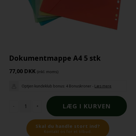
Dokumentmappe A4 5 stk
77,00
DKK
(inkl. moms)
Optjen kundeklub bonus:
4 Bonuskroner
-
Læs mere
-
+
Skal du handle stort ind?
Kontakt os for et tilbud.