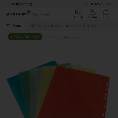
Hurtig levering
Tlf.:
+4577358786
E-mail
Konto
Kurv
Menu
Tilbage til forrige
Her er du:
Institutioner