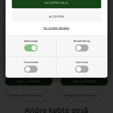
Vis cookie detaljer
Nødvendige
Markedsføring
Fidgetkasse 16stk
Dimseringe 6stk
Funktionelle
Statistiske
473,00 DKK
68,00 DKK
På lager, klar til levering
På lager, klar til levering
Andre købte også