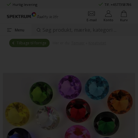
Hurtig levering
Tlf.:
+4577358786
E-mail
Konto
Kurv
Menu
Tilbage til forrige
Her er du:
Temaer
»
Kreativitet