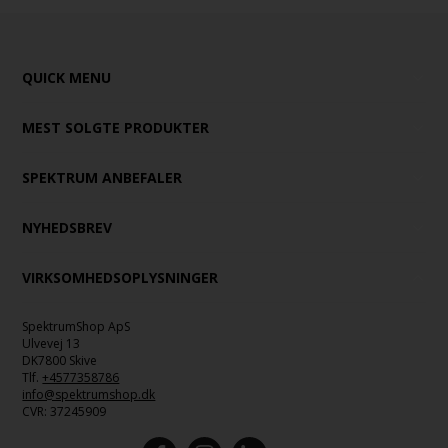
QUICK MENU
MEST SOLGTE PRODUKTER
SPEKTRUM ANBEFALER
NYHEDSBREV
VIRKSOMHEDSOPLYSNINGER
SpektrumShop ApS
Ulvevej 13
DK7800 Skive
Tlf.
+4577358786
info@spektrumshop.dk
CVR:
37245909