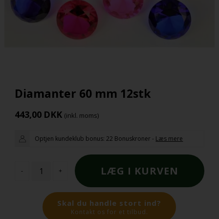
Diamanter 60 mm 12stk
443,00
DKK
(inkl. moms)
Optjen kundeklub bonus:
22 Bonuskroner
-
Læs mere
-
+
Skal du handle stort ind?
Kontakt os for et tilbud.