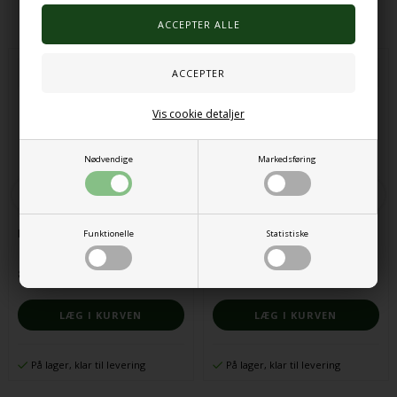
Alternative produkter
Vis cookie detaljer
Nødvendige
Markedsføring
Naturlige træskiver 1 kg
Happy Senso Sweetness
Funktionelle
Statistiske
82,00 DKK
140,00 DKK
På lager, klar til levering
På lager, klar til levering