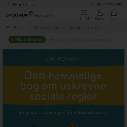
Hurtig levering
Tlf.:
+4577358786
E-mail
Konto
Kurv
Menu
Tilbage til forrige
Her er du:
Bøger
»
Bøger om Autisme