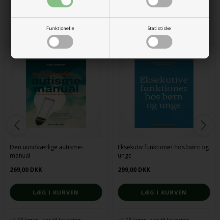
Alternative produkter
Funktionelle
Statistiske
Den uundværlige autisme-
Eksekutiv funktioner hos børn og
manual
unge
269,00 DKK
299,00 DKK
På lager, klar til levering
På lager, klar til levering