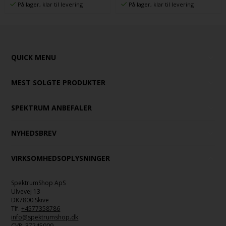
På lager, klar til levering
På lager, klar til levering
QUICK MENU
MEST SOLGTE PRODUKTER
SPEKTRUM ANBEFALER
NYHEDSBREV
VIRKSOMHEDSOPLYSNINGER
SpektrumShop ApS
Ulvevej 13
DK7800 Skive
Tlf.
+4577358786
info@spektrumshop.dk
CVR:
37245909