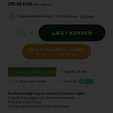
299,00
DKK
(inkl. moms)
Optjen kundeklub bonus:
15 Bonuskroner
-
Læs mere
-
+
Skal du handle stort ind?
Kontakt os for et tilbud.
På lager,
forvent lev. 2 dag(e)
Fragt fra 39 DKK
21 dages fuld returret
E-mærket
Den hemmelige bog om uskrevne sociale regler
en guide til teenagere på autismespektrummet
Af Jennifer Cook O'Tool
Oversat og bearbejdet af Anne Skov Jensen