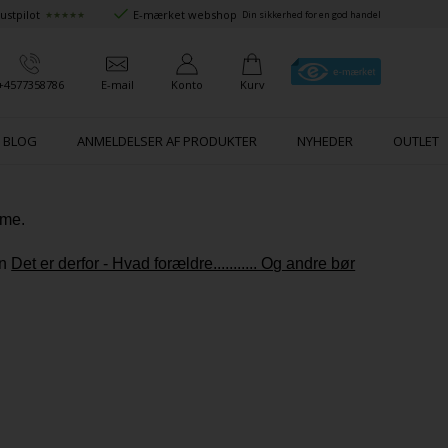
ustpilot
E-mærket webshop
★★★★★
Din sikkerhed for en god handel
+4577358786
E-mail
Konto
Kurv
BLOG
ANMELDELSER AF PRODUKTER
NYHEDER
OUTLET
sme.
en
Det er derfor - Hvad forældre........... Og andre bør