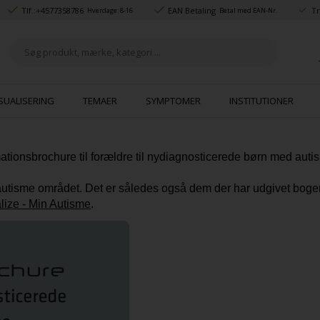
Tlf.:
+4577358786
EAN Betaling
Tr
Hverdage: 8-16
Betal med EAN-Nr.
SUALISERING
TEMAER
SYMPTOMER
INSTITUTIONER
mationsbrochure til forældre til nydiagnosticerede børn med auti
 autisme området. Det er således også dem der har udgivet bog
alize - Min Autisme
.