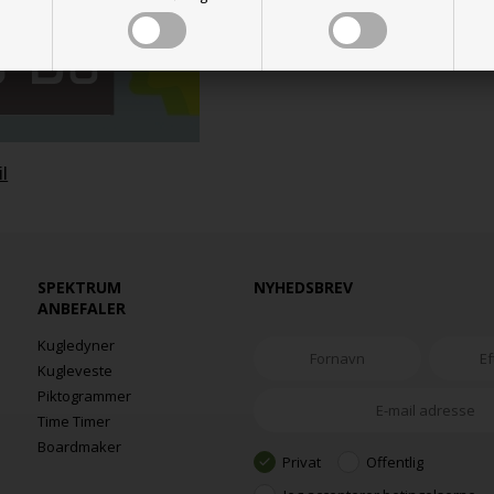
il
SPEKTRUM
NYHEDSBREV
ANBEFALER
Kugledyner
Kugleveste
Piktogrammer
Time Timer
Boardmaker
Privat
Offentlig