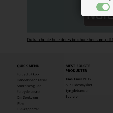
Du kan hente hele deres brochure her som .pdf f
QUICK MENU
MEST SOLGTE
PRODUKTER
Fortryd dit køb
Time Timer PLUS
Handelsbetingelser
ARK Bidesmykker
Størrelsesguide
Tyngdebamser
Fortrydelsesret
Boblerør
Om Spektrum
Blog
ESG-rapporter