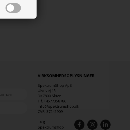
VIRKSOMHEDSOPLYSNINGER
SpektrumShop ApS
Ulvevej 13
DK7800 Skive
Tlf.
+4577358786
info@spektrumshop.dk
CVR:
37245909
Følg
Spektrumshop