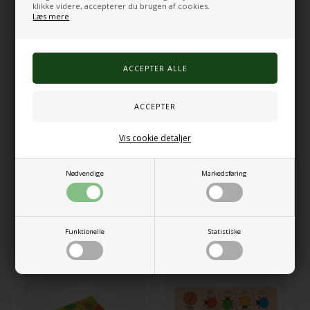
klikke videre, accepterer du brugen af cookies.
206,00
206,00
Læs mere
Vis cookie detaljer
Nødvendige
Markedsføring
Puslespil, pudekamp 35
Puslespil (sæt med 6)
brikker
Funktionelle
Statistiske
1.126,00
206,00