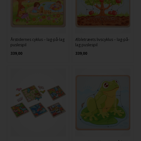
Årstidernes cyklus – lag-på-lag
Æbletræets livscyklus – lag-på-
puslespil
lag puslespil
339,00
339,00