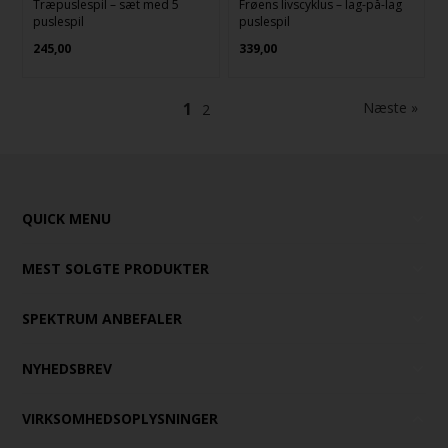
Træpuslespil – sæt med 5
Frøens livscyklus – lag-på-lag
puslespil
puslespil
245,00
339,00
1
Næste »
2
QUICK MENU
MEST SOLGTE PRODUKTER
SPEKTRUM ANBEFALER
NYHEDSBREV
VIRKSOMHEDSOPLYSNINGER