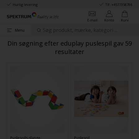
Hurtig levering
Tlf.:
+4577358786
E-mail
Konto
Kurv
Menu
Din søgning efter eduplay puslespil gav 59
resultater
Puslespils-slange
Puslespil