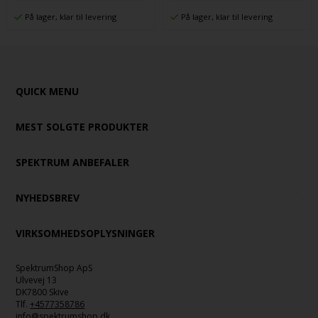
På lager, klar til levering
På lager, klar til levering
QUICK MENU
MEST SOLGTE PRODUKTER
SPEKTRUM ANBEFALER
NYHEDSBREV
VIRKSOMHEDSOPLYSNINGER
SpektrumShop ApS
Ulvevej 13
DK7800 Skive
Tlf.
+4577358786
info@spektrumshop.dk