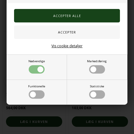
Alternative produkter
Vis cookie detaljer
Nødvendige
Markedsføring
Funktionelle
Statistiske
Sansemåtte til skød og gulv
Fejekost
564,00 DKK
103,00 DKK