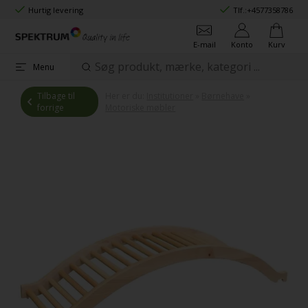
Hurtig levering
Tlf.:
+4577358786
E-mail
Konto
Kurv
Menu
Tilbage til
Her er du:
Institutioner
»
Børnehave
»
forrige
Motoriske møbler