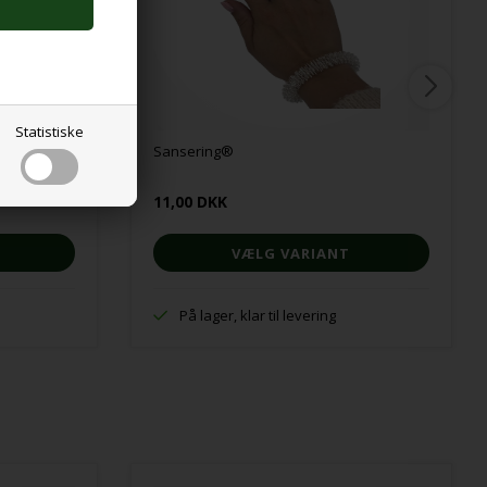
Statistiske
Sansering®
11,00 DKK
VÆLG VARIANT
På lager, klar til levering