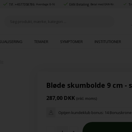
Tlf.:
+4577358786
EAN Betaling
Tr
Hverdage: 8-16
Betal med EAN-Nr.
SUALISERING
TEMAER
SYMPTOMER
INSTITUTIONER
de
Bløde skumbolde 9 cm - 
287,00
DKK
(inkl. moms)
Optjen kundeklub bonus:
14 Bonuskrone
-
+