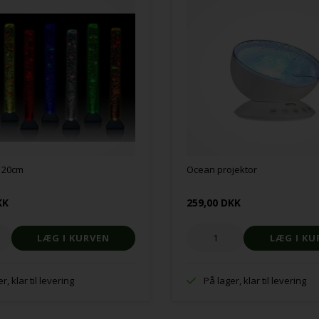
 120cm
Ocean projektor
KK
259,00 DKK
r, klar til levering
På lager, klar til levering