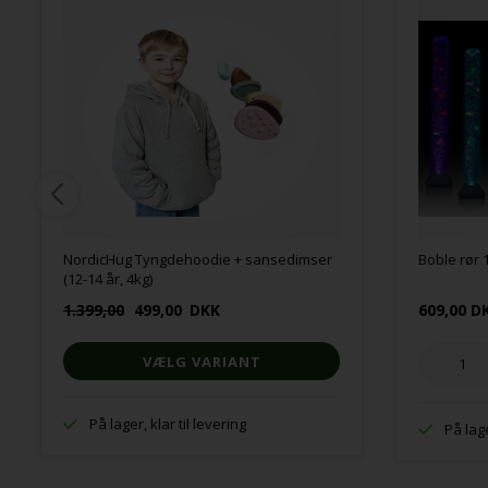
NordicHug Tyngdehoodie + sansedimser
Boble rør
(12-14 år, 4kg)
1.399,00
499,00
DKK
609,00 D
VÆLG VARIANT
På lager, klar til levering
På lage