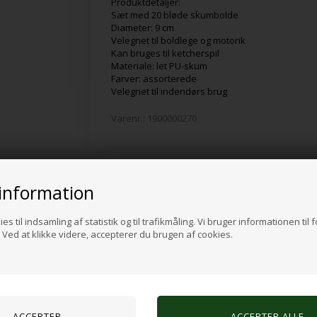
Produktdetaljer:
Sæt med 20 bløde skumbolde
Diameter: 9 cm
Velegnet til boldlege og motorik
Kan bruges til ketcherspil
Materiale: let PU-skum
Farver: assorterede
Velegnet til indendørs brug
Varenr.:
1900000270
information
Alternative produkter
es til indsamling af statistik og til trafikmåling. Vi bruger informationen til 
Ved at klikke videre, accepterer du brugen af cookies.