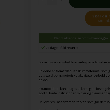
Skal du 
Kontakt
Klar til afsendelse om 14 hverdag(e)
21 dages fuld returret
Disse bløde skumbolde er velegnede til sikker o
Boldene er fremstillet i let skummateriale, som g
oplagte til børn, motoriske aktiviteter og boldleg
bolde.
Skumboldene kan bruges til kast, grib, bevægels
godt til både institutioner, skoler og hjemmebrug
De leveres i assorterede farver, som gør dem ne