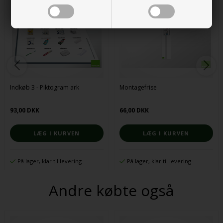
Indkøb 3 - Piktogram ark
Montagefrise
93,00 DKK
66,00 DKK
På lager, klar til levering
På lager, klar til levering
Andre købte også