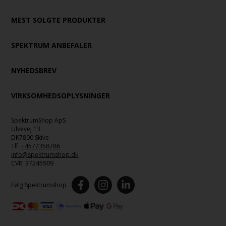
MEST SOLGTE PRODUKTER
SPEKTRUM ANBEFALER
NYHEDSBREV
VIRKSOMHEDSOPLYSNINGER
SpektrumShop ApS
Ulvevej 13
DK7800 Skive
Tlf.
+4577358786
info@spektrumshop.dk
CVR:
37245909
Følg Spektrumshop