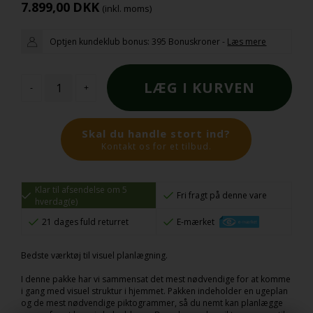
7.899,00
DKK
(inkl. moms)
Optjen kundeklub bonus:
395 Bonuskroner
-
Læs mere
-
+
Skal du handle stort ind?
Kontakt os for et tilbud.
Klar til afsendelse om 5
Fri fragt på denne vare
hverdag(e)
21 dages fuld returret
E-mærket
Bedste værktøj til visuel planlægning.
I denne pakke har vi sammensat det mest nødvendige for at komme
i gang med visuel struktur i hjemmet. Pakken indeholder en ugeplan
og de mest nødvendige piktogrammer, så du nemt kan planlægge