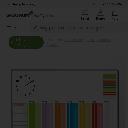
Hurtig levering
Tlf.:
+4577358786
E-mail
Konto
Kurv
Menu
Tilbage til
Her er du:
Visualisering
»
Piktogrammer
»
forrige
Robust