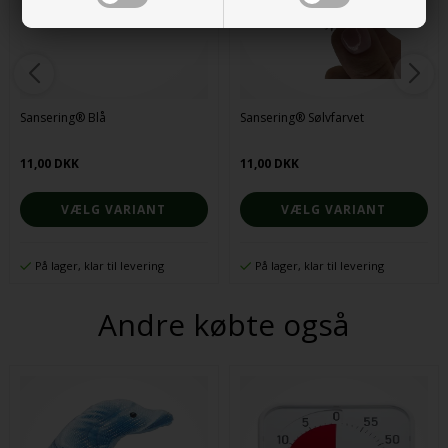
Sansering® Blå
Sansering® Sølvfarvet
11,00 DKK
11,00 DKK
VÆLG VARIANT
VÆLG VARIANT
På lager, klar til levering
På lager, klar til levering
Andre købte også