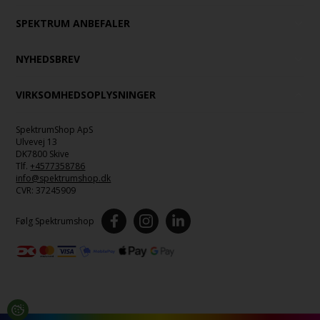
SPEKTRUM ANBEFALER
NYHEDSBREV
VIRKSOMHEDSOPLYSNINGER
SpektrumShop ApS
Ulvevej 13
DK7800 Skive
Tlf.
+4577358786
info@spektrumshop.dk
CVR:
37245909
Følg Spektrumshop