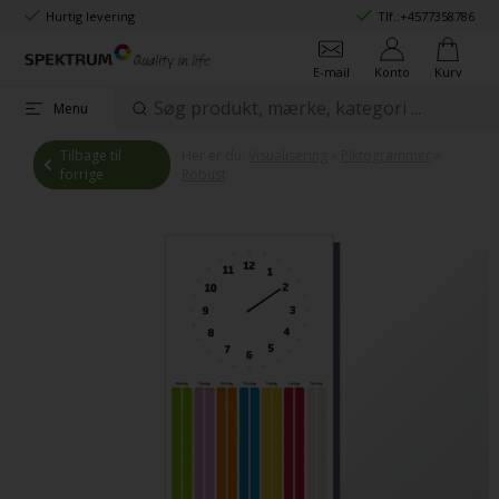
Hurtig levering
Tlf.:
+4577358786
E-mail
Konto
Kurv
Menu
Tilbage til
Her er du:
Visualisering
»
Piktogrammer
»
forrige
Robust