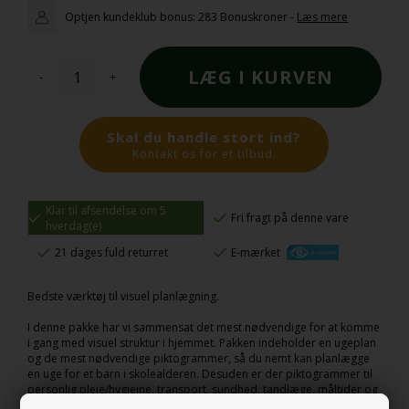
Optjen kundeklub bonus:
283 Bonuskroner
-
Læs mere
-
+
Skal du handle stort ind?
Kontakt os for et tilbud.
Klar til afsendelse om 5
Fri fragt på denne vare
hverdag(e)
21 dages fuld returret
E-mærket
Bedste værktøj til visuel planlægning.
I denne pakke har vi sammensat det mest nødvendige for at komme
i gang med visuel struktur i hjemmet. Pakken indeholder en ugeplan
og de mest nødvendige piktogrammer, så du nemt kan planlægge
en uge for et barn i skolealderen. Desuden er der piktogrammer til
personlig pleje/hygiejne, transport, sundhed, tandlæge, måltider og
fritidsaktiviteter. Da man kan kombinere de forskellige