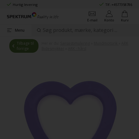
Hurtig levering
Tlf.:
+4577358786
E-mail
Konto
Kurv
Menu
Tilbage til
Her er du:
Sansestimulering
»
Mundmotorik
»
ARK
forrige
Bidesmykker
»
ARK - hård