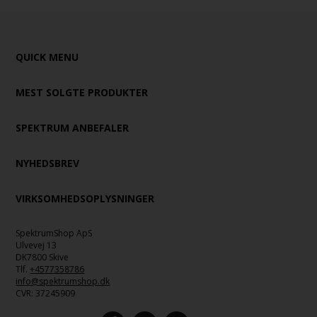
QUICK MENU
MEST SOLGTE PRODUKTER
SPEKTRUM ANBEFALER
NYHEDSBREV
VIRKSOMHEDSOPLYSNINGER
SpektrumShop ApS
Ulvevej 13
DK7800 Skive
Tlf.
+4577358786
info@spektrumshop.dk
CVR:
37245909