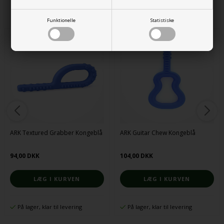
Alternative produkter
Funktionelle
Statistiske
ARK Textured Grabber Kongeblå
ARK Guitar Chew Kongeblå
94,00 DKK
104,00 DKK
På lager, klar til levering
På lager, klar til levering