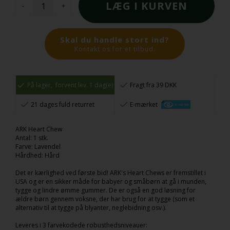
-
+
Skal du handle stort ind?
Kontakt os for et tilbud.
På lager,
forvent lev. 1 dag(e)
Fragt fra 39 DKK
21 dages fuld returret
E-mærket
ARK Heart Chew
Antal: 1 stk.
Farve: Lavendel
Hårdhed: Hård
Det er kærlighed ved første bid! ARK's Heart Chews er fremstillet i
USA og er en sikker måde for babyer og småbørn at gå i munden,
tygge og lindre ømme gummer. De er også en god løsning for
ældre børn gennem voksne, der har brug for at tygge (som et
alternativ til at tygge på blyanter, neglebidning osv.).
Leveres i 3 farvekodede robusthedsniveauer: