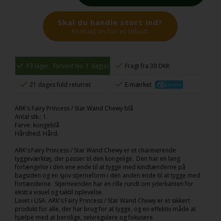
Skal du handle stort ind?
Kontakt os for et tilbud.
På lager,
forvent lev. 1 dag(e)
Fragt fra 39 DKK
21 dages fuld returret
E-mærket
ARK's Fairy Princess / Star Wand Chewy blå
Antal stk.: 1.
Farve: kongeblå
Hårdhed: Hård.
ARK's Fairy Princess / Star Wand Chewy er et charmerende
tyggeværktøj, der passer til den kongelige. Den har en lang
forlængelse i den ene ende til at tygge med kindtænderne på
bagsiden og en sjov stjerneform i den anden ende til at tygge med
fortænderne. Stjerneenden har en rille rundt om yderkanten for
ekstra visuel og taktil oplevelse.
Lavet i USA. ARK's Fairy Princess / Star Wand Chewy er et sikkert
produkt for alle, der har brug for at tygge, og en effektiv måde at
hjælpe med at berolige, selvregulere og fokusere.