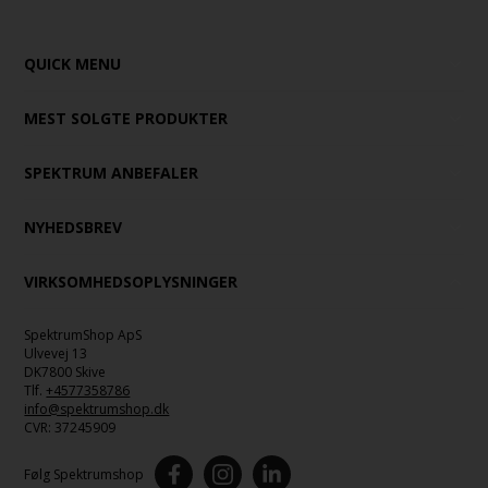
QUICK MENU
MEST SOLGTE PRODUKTER
SPEKTRUM ANBEFALER
NYHEDSBREV
VIRKSOMHEDSOPLYSNINGER
SpektrumShop ApS
Ulvevej 13
DK7800 Skive
Tlf.
+4577358786
info@spektrumshop.dk
CVR:
37245909
Følg Spektrumshop