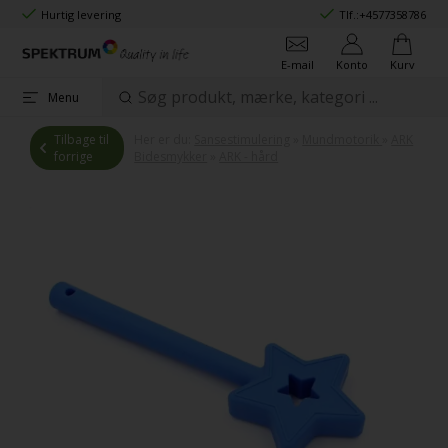
Hurtig levering
Tlf.:
+4577358786
E-mail
Konto
Kurv
Menu
Tilbage til
Her er du:
Sansestimulering
»
Mundmotorik
»
ARK
forrige
Bidesmykker
»
ARK - hård