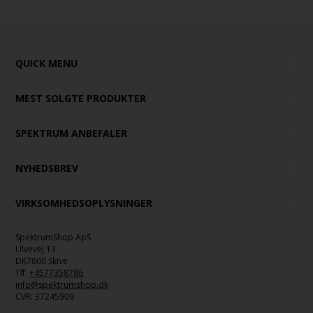
QUICK MENU
MEST SOLGTE PRODUKTER
SPEKTRUM ANBEFALER
NYHEDSBREV
VIRKSOMHEDSOPLYSNINGER
SpektrumShop ApS
Ulvevej 13
DK7800 Skive
Tlf.
+4577358786
info@spektrumshop.dk
CVR:
37245909