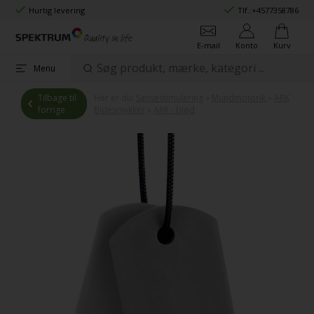
Hurtig levering
Tlf.:
+4577358786
E-mail
Konto
Kurv
Menu
Tilbage til
Her er du:
Sansestimulering
»
Mundmotorik
»
ARK
forrige
Bidesmykker
»
ARK - blød