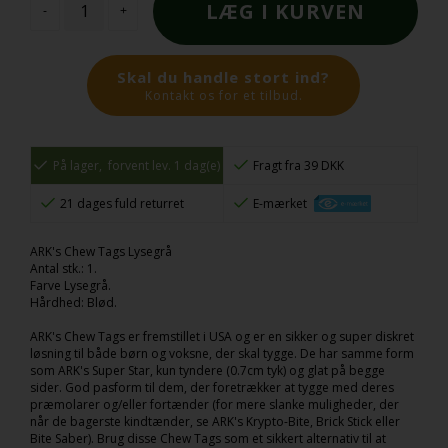
-
+
Skal du handle stort ind?
Kontakt os for et tilbud.
På lager,
forvent lev. 1 dag(e)
Fragt fra 39 DKK
21 dages fuld returret
E-mærket
ARK's Chew Tags Lysegrå
Antal stk.: 1.
Farve Lysegrå.
Hårdhed: Blød.
ARK's Chew Tags er fremstillet i USA og er en sikker og super diskret
løsning til både børn og voksne, der skal tygge. De har samme form
som ARK's Super Star, kun tyndere (0.7cm tyk) og glat på begge
sider. God pasform til dem, der foretrækker at tygge med deres
præmolarer og/eller fortænder (for mere slanke muligheder, der
når de bagerste kindtænder, se ARK's Krypto-Bite, Brick Stick eller
Bite Saber). Brug disse Chew Tags som et sikkert alternativ til at