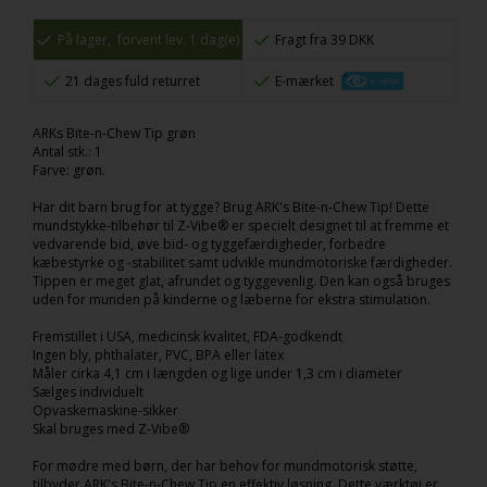
På lager,
forvent lev. 1 dag(e)
Fragt fra 39 DKK
21 dages fuld returret
E-mærket
ARKs Bite-n-Chew Tip grøn
Antal stk.: 1
Farve: grøn.
Har dit barn brug for at tygge? Brug ARK's Bite-n-Chew Tip! Dette
mundstykke-tilbehør til Z-Vibe® er specielt designet til at fremme et
vedvarende bid, øve bid- og tyggefærdigheder, forbedre
kæbestyrke og -stabilitet samt udvikle mundmotoriske færdigheder.
Tippen er meget glat, afrundet og tyggevenlig. Den kan også bruges
uden for munden på kinderne og læberne for ekstra stimulation.
Fremstillet i USA, medicinsk kvalitet, FDA-godkendt
Ingen bly, phthalater, PVC, BPA eller latex
Måler cirka 4,1 cm i længden og lige under 1,3 cm i diameter
Sælges individuelt
Opvaskemaskine-sikker
Skal bruges med Z-Vibe®
For mødre med børn, der har behov for mundmotorisk støtte,
tilbyder ARK's Bite-n-Chew Tip en effektiv løsning. Dette værktøj er