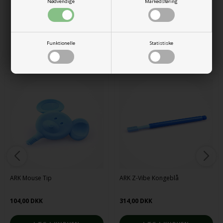
Nødvendige
Markedsføring
Varenr.:
550610095
Funktionelle
Statistiske
Alternative produkter
ARK Mouse Tip
ARK Z-Vibe Kongeblå
104,00 DKK
314,00 DKK