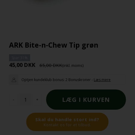
ARK Bite-n-Chew Tip grøn
45,00
DKK
65,00
(inkl. moms)
Optjen kundeklub bonus:
2 Bonuskroner
-
Læs mere
-
+
Skal du handle stort ind?
Kontakt os for et tilbud.