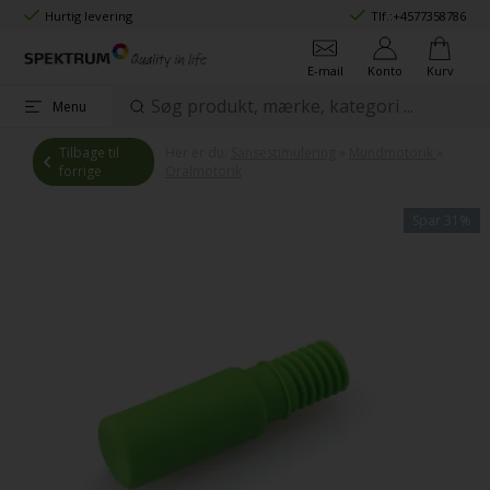
Hurtig levering
Tlf.:
+4577358786
E-mail
Konto
Kurv
Menu
Tilbage til
Her er du:
Sansestimulering
»
Mundmotorik
»
forrige
Oralmotorik