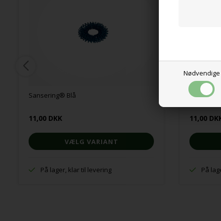
Nødvendige
Sansering® Blå
Sansering
11,00 DKK
11,00 DK
VÆLG VARIANT
På lager, klar til levering
På lage