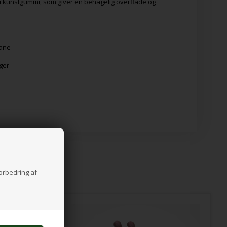
 i kunstgummi, som giver en behagelig overflade og
bane
ger
forbedring af