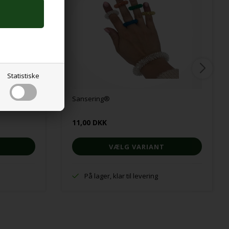
Statistiske
Sansering®
11,00 DKK
VÆLG VARIANT
På lager, klar til levering