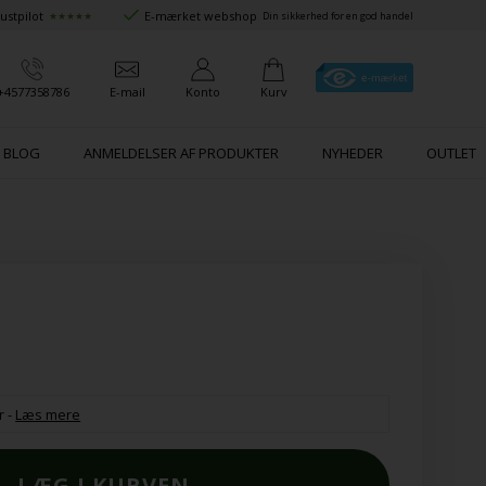
ustpilot
E-mærket webshop
★★★★★
Din sikkerhed for en god handel
+4577358786
E-mail
Konto
Kurv
BLOG
ANMELDELSER AF PRODUKTER
NYHEDER
OUTLET
r
-
Læs mere