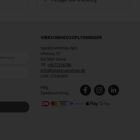
På lager, klar til levering
VIRKSOMHEDSOPLYSNINGER
SpektrumShop ApS
Ulvevej 13
DK7800 Skive
Tlf.
+4577358786
info@spektrumshop.dk
CVR:
37245909
Følg
Spektrumshop