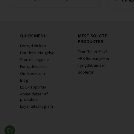
På lage
QUICK MENU
MEST SOLGTE
PRODUKTER
Fortryd dit køb
Time Timer PLUS
Handelsbetingelser
ARK Bidesmykker
Størrelsesguide
Tyngdebamser
Fortrydelsesret
Boblerør
Om Spektrum
Blog
ESG-rapporter
Anmeldelser af
produkter
Loyalitetsprogram