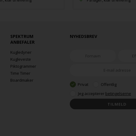
r, klar til levering
På lager, klar til levering
SPEKTRUM
NYHEDSBREV
ANBEFALER
Kugledyner
Kugleveste
Piktogrammer
Time Timer
Boardmaker
Privat
Offentlig
Jeg accepterer
betingelserne