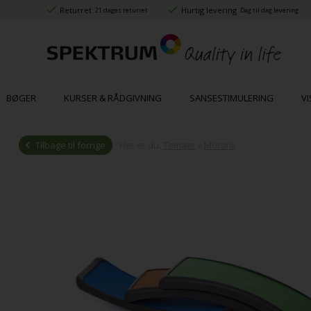
Returret
Hurtig levering
21 dages returret
Dag til dag levering
BØGER
KURSER & RÅDGIVNING
SANSESTIMULERING
VI
Tilbage til forrige
Her er du:
Temaer
»
Motorik