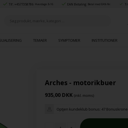
Tlf.:
+4577358786
EAN Betaling
Tr
Hverdage: 8-16
Betal med EAN-Nr.
SUALISERING
TEMAER
SYMPTOMER
INSTITUTIONER
Arches - motorikbuer
935,00
DKK
(inkl. moms)
Optjen kundeklub bonus:
47 Bonuskrone
-
+