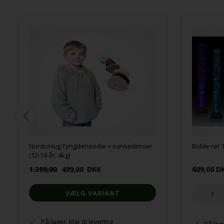
NordicHug Tyngdehoodie + sansedimser
Boble rør
(12-14 år, 4kg)
1.399,00
499,00
DKK
609,00 D
VÆLG VARIANT
På lager, klar til levering