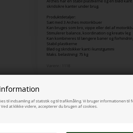
Arches har en stabil plastkerne og en blød kant
skridsikre kanter under brug.
Produktdetaljer:
Sæt med 3 Arches motorikbuer
Kan bruges som bro, vippe eller del af motorik
Stimulerer balance, koordination og kreativ leg
Kan kombineres til længere baner og forhindrin
Stabil plastkerne
Blød og skridsikker kant i kunstgummi
Maks. belastning: 75 kg
Varenr.:
1118
information
Alternative produkter
es til indsamling af statistik og til trafikmåling. Vi bruger informationen til 
Ved at klikke videre, accepterer du brugen af cookies.