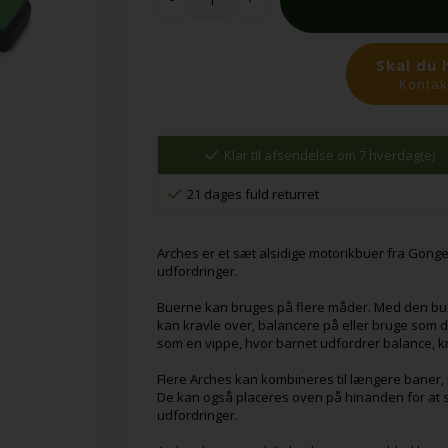
Skal du 
Kontakt
Klar til afsendelse om 7 hverdag(e)
21 dages fuld returret
Arches er et sæt alsidige motorikbuer fra Gonge,
udfordringer.
Buerne kan bruges på flere måder. Med den bu
kan kravle over, balancere på eller bruge som
som en vippe, hvor barnet udfordrer balance, k
Flere Arches kan kombineres til længere baner, 
De kan også placeres oven på hinanden for at 
udfordringer.