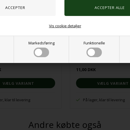
Vis cookie detaljer
Markedsføring
Funktionelle
® Sølvfarvet
Sansering® Guldfarvet
K
11,00 DKK
VÆLG VARIANT
VÆLG VARIANT
r, klar til levering
På lager, klar til levering
Andre købte også