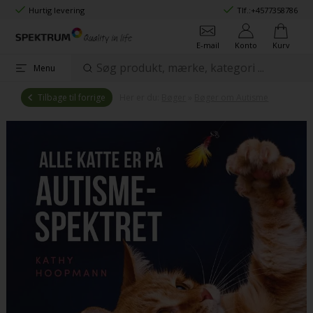
Hurtig levering
Tlf.:
+4577358786
E-mail
Konto
Kurv
Menu
Tilbage til forrige
Her er du:
Bøger
»
Bøger om Autisme