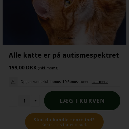
Alle katte er på autismespektret
199,00
DKK
(inkl. moms)
Optjen kundeklub bonus:
10 Bonuskroner
-
Læs mere
-
+
Skal du handle stort ind?
Kontakt os for et tilbud.