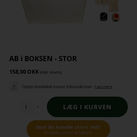
AB i BOKSEN - STOR
158,00
DKK
(inkl. moms)
Optjen kundeklub bonus:
8 Bonuskroner
-
Læs mere
-
+
Skal du handle stort ind?
Kontakt os for et tilbud.