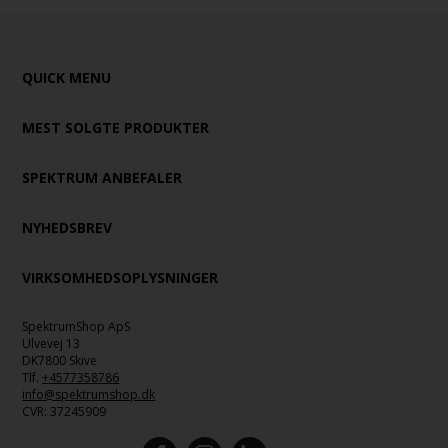
QUICK MENU
MEST SOLGTE PRODUKTER
SPEKTRUM ANBEFALER
NYHEDSBREV
VIRKSOMHEDSOPLYSNINGER
SpektrumShop ApS
Ulvevej 13
DK7800 Skive
Tlf.
+4577358786
info@spektrumshop.dk
CVR:
37245909