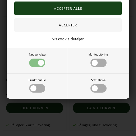
Alternative produkter
Vis cookie detaljer
Nødvendige
Markedsføring
Fidgetkasse 16stk
Sensoriske perler, farverige
Funktionelle
Statistiske
473,00 DKK
63,00 DKK
På lager, klar til levering
På lager, klar til levering