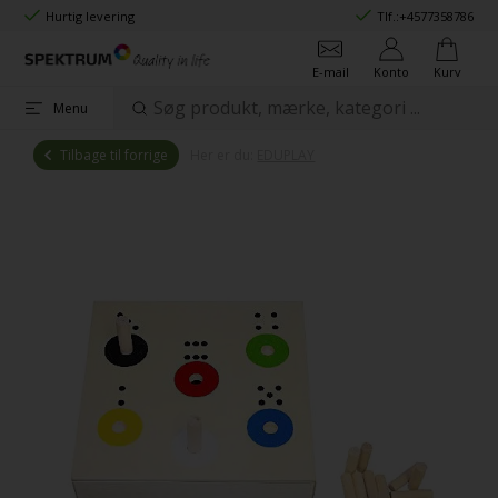
Hurtig levering
Tlf.:
+4577358786
E-mail
Konto
Kurv
Menu
Tilbage til forrige
Her er du:
EDUPLAY