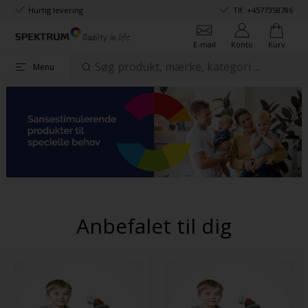
Hurtig levering
Tlf.:
+4577358786
E-mail
Konto
Kurv
Menu
Anbefalet til dig