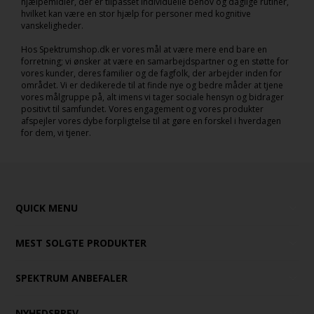
hjælpemidler, der er tilpasset individuelle behov og daglige rutiner,
hvilket kan være en stor hjælp for personer med kognitive
vanskeligheder.
Hos Spektrumshop.dk er vores mål at være mere end bare en
forretning; vi ønsker at være en samarbejdspartner og en støtte for
vores kunder, deres familier og de fagfolk, der arbejder inden for
området. Vi er dedikerede til at finde nye og bedre måder at tjene
vores målgruppe på, alt imens vi tager sociale hensyn og bidrager
positivt til samfundet. Vores engagement og vores produkter
afspejler vores dybe forpligtelse til at gøre en forskel i hverdagen
for dem, vi tjener.
QUICK MENU
MEST SOLGTE PRODUKTER
SPEKTRUM ANBEFALER
NYHEDSBREV