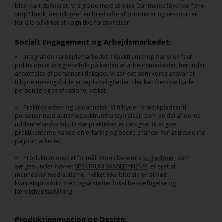
blev klart defineret. Vi sigtede mod at blive Danmarks førende "one-
stop" butik, der tilbyder en bred vifte af produkter og ressourcer
for alle påvirket af kognitive forstyrrelser.
Socialt Engagement og Arbejdsmarkedet:
• Integration i arbejdsmarkedet: I Spektrumshop har vi en fast
politik om at integrere folk på kanten af arbejdsmarkedet, herunder
ansættelse af personer i fleksjob. Vi ser det som vores ansvar at
tilbyde meningsfulde arbejdsmuligheder, der kan fremme både
personlig og professionel vækst.
• Praktikpladser og uddannelse: Vi tilbyder praktikpladser til
personer med autismespektrumforstyrrelser, som en del af deres
uddannelsesforløb. Disse praktikker er designet til at give
praktikanterne hands-on erfaring og bedre chancer for at træde ind
på jobmarkedet.
• Produktion med et formål: Vores berømte
kugledyner
, som
sælges under navnet
SPEKTRUM SANSEDYNEN™
, er syet af
mennesker med autisme, hvilket ikke blot sikrer et højt
kvalitetsprodukt, men også støtter lokal beskæftigelse og
færdighedsudvikling.
Produktinnovation og Design: