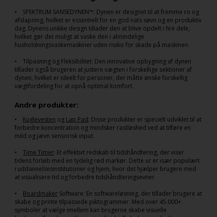
• SPEKTRUM SANSEDYNEN™: Dynen er designet til at fremme ro og
afslapning, hvilket er essentielt for en god nats søvn og en produktiv
dag. Dynens unikke design tillader den at blive opdelt i fire dele,
hvilket gør det muligt at vaske den i almindelige
husholdningsvaskemaskiner uden risiko for skade på maskinen.
• Tilpasning og Fleksibilitet: Den innovative opbygning af dynen
tillader også brugeren at justere vægten i forskellige sektioner af
dynen, hvilket er ideelt for personer, der måtte ønske forskellig
vægtfordeling for at opnå optimal komfort.
Andre produkter:
•
Kuglevesten
og
Lap Pad
: Disse produkter er specielt udviklet til at
forbedre koncentration og mindsker rastløshed ved at tilføre en
mild og jævn sensorisk input.
•
Time Timer
: Et effektivt redskab til tidshåndtering, der viser
tidens forløb med en tydelig rød markør. Dette ur er især populært
i uddannelsesinstitutioner og hjem, hvor det hjælper brugere med
at visualisere tid og forbedre tidshåndteringsevner.
•
Boardmaker
Software: En softwareløsning, der tillader brugere at
skabe og printe tilpassede piktogrammer. Med over 45.000+
symboler at vælge imellem kan brugerne skabe visuelle