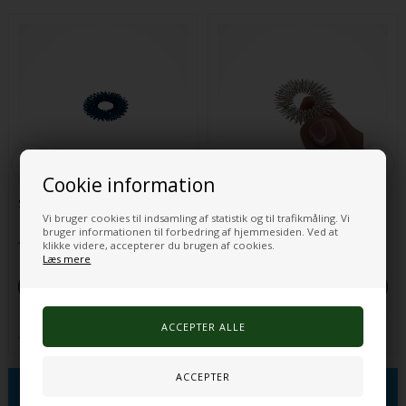
Cookie information
Sansering® Blå
Sansering® Sølvfarvet
Vi bruger cookies til indsamling af statistik og til trafikmåling. Vi
bruger informationen til forbedring af hjemmesiden. Ved at
11,00 DKK
11,00 DKK
klikke videre, accepterer du brugen af cookies.
Læs mere
VÆLG VARIANT
VÆLG VARIANT
På lager, klar til levering
På lager, klar til levering