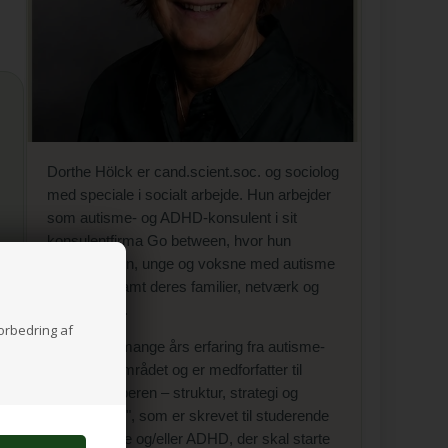
Dorthe Hölck er cand.scient.soc. og sociolog
med speciale i socialt arbejde. Hun arbejder
som autisme- og ADHD-konsulent i sit
konsulentfirma Go between, hvor hun
rådgiver børn, unge og voksne med autisme
og ADHD samt deres familier, netværk og
fagpersoner.
forbedring af
Dorthe har mange års erfaring fra autisme-
og ADHD-området og er medforfatter til
"Studiehjælperen – struktur, strategi og
studieglæde", som er skrevet til studerende
med autisme og/eller ADHD, der skal starte