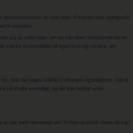
det uddannelsessted, du overvejer. Forbered dine spørgsmål
d til samtalen.
efaler jeg at undersøge, om du kan blive "studerende for en
r at mærke studiemiljøet på egen krop og vurdere, om
y by, skal der tages stilling til økonomi og boligform. Det er
te på studie samtidigt, og det kan hurtigt virke
de at tale med netværket om, hvilken praktisk støtte de kan