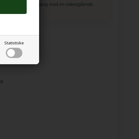
på eller er i gang med en videregående
uddannelse.
Statistiske
er