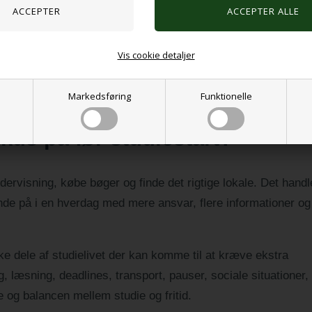
og deres netværk på, så flere med autisme og ADHD kan
Vis cookie detaljer
Markedsføring
Funktionelle
okus på før studiestart?
dervisning, købe bøger og finde det rigtige lokale. Det handl
de på i en hverdag med mere ansvar, flere informationer og
ke dele af studielivet der kan komme til at kræve ekstra
 læsning, deadlines, transport, pauser, sociale situationer,
 og balancen mellem studie og fritid.