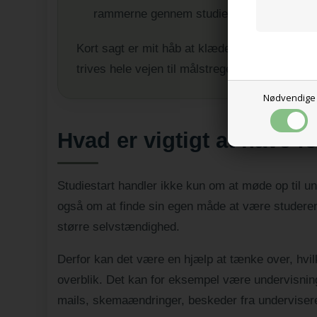
rammerne gennem studietiden.
Kort sagt er mit håb at klæde både de unge 
trives hele vejen til målstregen.
Nødvendige
Hvad er vigtigt at have f
Studiestart handler ikke kun om at møde op til un
også om at finde sin egen måde at være studeren
større selvstændighed.
Derfor kan det være en hjælp at tænke over, hvil
overblik. Det kan for eksempel være undervisning,
mails, skemaændringer, beskeder fra undervisere