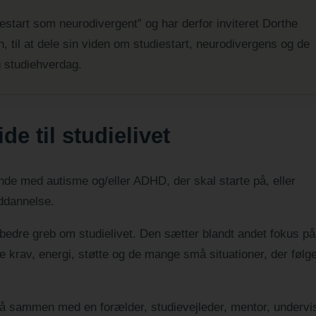
iestart som neurodivergent” og har derfor inviteret Dorthe
, til at dele sin viden om studiestart, neurodivergens og de
g studiehverdag.
e til studielivet
ende med autisme og/eller ADHD, der skal starte på, eller
ddannelse.
 bedre greb om studielivet. Den sætter blandt andet fokus på
le krav, energi, støtte og de mange små situationer, der følg
å sammen med en forælder, studievejleder, mentor, undervi