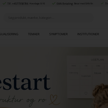
Tlf.:
+4577358786
EAN Betaling
Tr
Hverdage: 8-16
Betal med EAN-Nr.
SUALISERING
TEMAER
SYMPTOMER
INSTITUTIONER