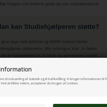
både fungere som konkret guide og som samtaleredskab.
dan kan Studiehjælperen støtte?
t give unge med autisme og ADHD markant bedre
videregående uddannelse. Min erfaring er klar: Jo bedre
 bliver fundamentet for at trives og gennemføre studiet.
lv. Den er i høj grad også skrevet for at tydeliggøre, hvor
information
es til indsamling af statistik og til trafikmåling. Vi bruger informationen til 
Ved at klikke videre, accepterer du brugen af cookies.
else for den unges udfordringer.
ste om, hvordan de helt konkret kan støtte og tilpasse