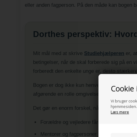
eller anden fagperson. På den måde kan bogen 
Dorthes perspektiv: Hvor
Mit mål med at skrive
Studiehjælperen
er, a
betingelser, når de skal forberede sig på en 
forberedt den enkelte unge er, desto stærkere
Bogen er dog ikke kun henvendt til de unge se
Cookie 
afgørende en rolle omgivelserne spiller.
Vi bruger cooki
hjemmesiden. 
Det gør en enorm forskel, når...
Læs mere
Forældre og vejledere får en dybere forstå
Mentorer og fagpersoner bliver mere bevid