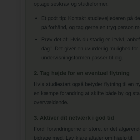
optagelseskrav og studieformer.
Et godt tip: Kontakt studievejlederen på 
på forhånd, og tag gerne en tryg person me
Prøv det af: Hvis du stadig er i tvivl, anb
dag". Det giver en uvurderlig mulighed fo
undervisningsformen passer til dig.
2. Tag højde for en eventuel flytning
Hvis studiestart også betyder flytning til en n
en kæmpe forandring at skifte både by og star
overvældende.
3. Aktiver dit netværk i god tid
Fordi forandringerne er store, er det afgøren
bidrage med. Lav klare aftaler om hjælp til: