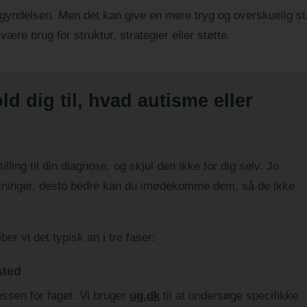
egyndelsen. Men det kan give en mere tryg og overskuelig st
re brug for struktur, strategier eller støtte.
d dig til, hvad autisme eller
illing til din diagnose, og skjul den ikke for dig selv. Jo
ætninger, desto bedre kan du imødekomme dem, så de ikke
er vi det typisk an i tre faser:
sted
essen for faget. Vi bruger
ug.dk
til at undersøge specifikke