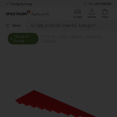
Hurtig levering
Tlf.:
+4577358786
E-mail
Konto
Kurv
Menu
Tilbage til
Her er du:
Temaer
»
Motorik
»
Montessori
forrige
redskaber