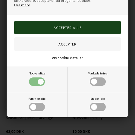
klikke videre, accepterer du brugen af cookies.
Mål: 2,5 x 2,5 cm, længder: 10 til 100 cm
Læs mere
Aldersanbefaling: Fra 3 år
Varenr.:
320000080
Alternative produkter
Vis cookie detaljer
Nødvendige
Markedsføring
Funktionelle
Statistiske
Sensoriske perler, farverige
Stressbold smiley
63,00 DKK
10,00 DKK